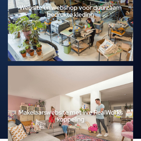
Website én webshop voor duurzaam
bedrukte kleding
Makelaarswebsite met live RealWorks
koppeling