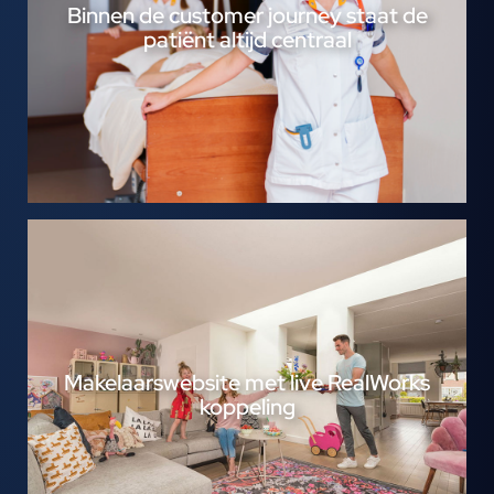
Binnen de customer journey staat de
patiënt altijd centraal
Makelaarswebsite met live RealWorks
koppeling