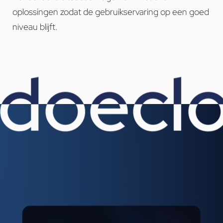
oplossingen zodat de gebruikservaring op een goed
niveau blijft.
doe
cl