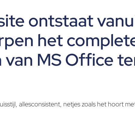
ite ontstaat vanu
rpen het complet
en van MS Office t
stijl, allesconsistent, netjes zoals het hoort met