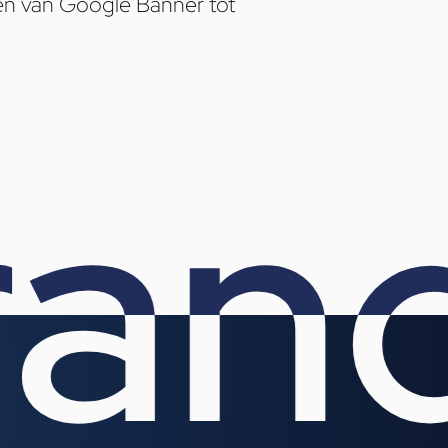
en van Google Banner tot
and