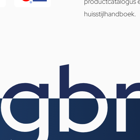
productcatalogus 
huisstijlhandboek.
g
br