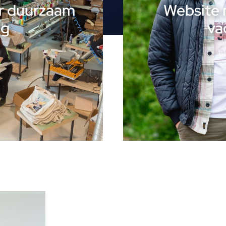
r duurzaam
Website 
ng
va