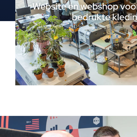
Website én webshop voo
bedrukte kledi