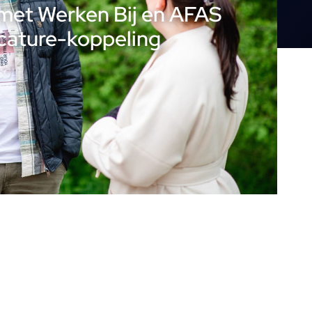
met Werken Bij en AFAS
cature-koppeling