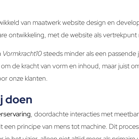
ntwikkeld van maatwerk website design en deve
re ontwikkeling, met de website als vertrekpunt 
m
Vormkracht10
steeds minder als een passende j
een om de kracht van vorm en inhoud, maar juist o
oor onze klanten.
ij doen
rservaring
, doordachte interacties met meetbare
 een principe van mens tot machine. Dit proces 
n het vizier, alleen niet altijd meer als primair