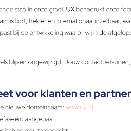
ende stap in onze groei.
UX
benadrukt onze focu
m is kort, helder en internationaal inzetbaar, wat
ast bij de ontwikkeling waarbij wij in de afgelo
evels blijven ongewijzigd. Jouw contactpersonen
eet voor klanten en partne
onze nieuwe domeinnaam:
www.ux.nl
gefaseerd aangepast
egisch en resultaatgericht