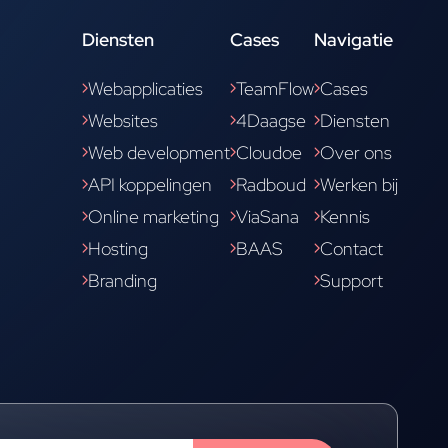
Diensten
Cases
Navigatie
Webapplicaties
TeamFlow
Cases
Websites
4Daagse
Diensten
Web development
Cloudoe
Over ons
API koppelingen
Radboud
Werken bij
Online marketing
ViaSana
Kennis
Hosting
BAAS
Contact
Branding
Support