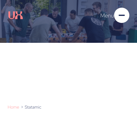
Menu
Statamic
Home
Statamic